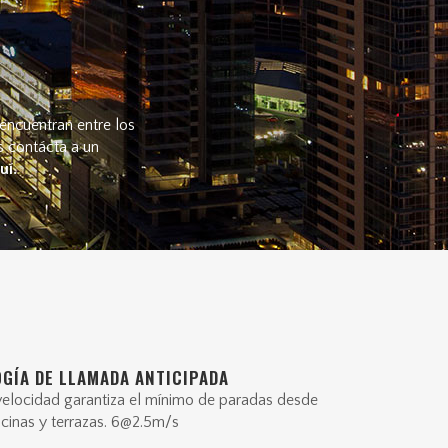
 encuentran entre los
s contácta a un
uí
.
GÍA DE LLAMADA ANTICIPADA
velocidad garantiza el mínimo de paradas desde
icinas y terrazas. 6@2.5m/s