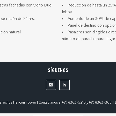
stras fachadas con vidrio Duo
Reducción de hasta un 25% 
lobby
operación de 24 hrs.
Aumento de un 30% de ca
Panel de destino con opción
ción natural
Pasajeros son dirigidos di
número de paradas para llegar 
SÍGUENOS
erechos Helicon Tower | Contáctanos al (81) 8363-5210 y (81) 8363-3051 |