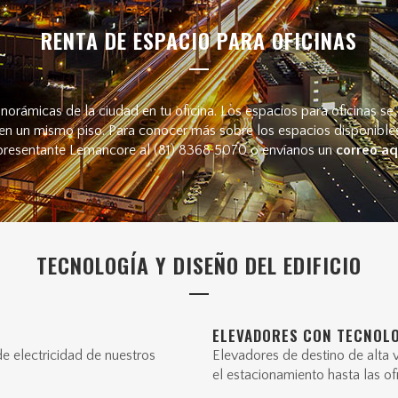
RENTA DE ESPACIO PARA OFICINAS
anorámicas de la ciudad en tu oficina. Los espacios para oficinas se
n un mismo piso. Para conocer más sobre los espacios disponible
presentante Lemancore al (81) 8368 5070 o envíanos un
correo aq
TECNOLOGÍA Y DISEÑO DEL EDIFICIO
ELEVADORES CON TECNOLO
de electricidad de nuestros
Elevadores de destino de alta 
el estacionamiento hasta las of